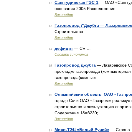
Сангтудинская ГЭС-1
— ОАО «Сангтуди
12
основания 2005 Расположение …
Википедия
Газопровод \"Джубга — Лазаревское
13
Строительство …
Википедия
дефицит
— См …
14
Словарь синонимов
Газопровод Джубга
— Лазаревское С
15
прокладке газопровода (компьютерная 
газопровода(компьют …
Википедия
Олимпийские объекты ОАО «Газпро
16
городе Сочи ОАО «Газпром» реализует
строительство и эксплуатацию спортивн
Содержание 1&#8230; …
Википедия
Мини-ТЭЦ «Белый Ручей»
— Страна
17