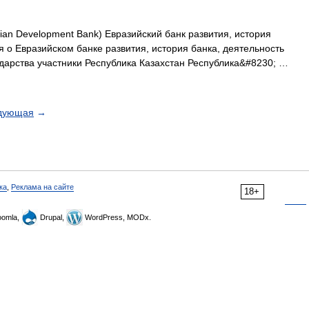
ian Development Bank) Евразийский банк развития, история
 о Евразийском банке развития, история банка, деятельность
дарства участники Республика Казахстан Республика&#8230; …
дующая
→
ка
,
Реклама на сайте
18+
omla,
Drupal,
WordPress, MODx.