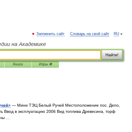
Запомнить сайт
Словарь на свой сайт
RU
едии на Академике
Найти!
Книги
Игры ⚽
учей»
— Мини ТЭЦ Белый Ручей Местоположение пос. Депо,
ть Ввод в эксплуатацию 2006 Вид топлива Древесина, торф
ины …