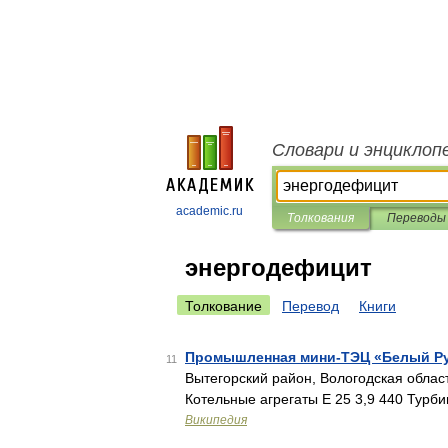
Словари и энциклоп
academic.ru
Толкования
Переводы
энергодефицит
Толкование
Перевод
Книги
Промышленная мини-ТЭЦ «Белый Р
11
Вытегорский район, Вологодская облас
Котельные агрегаты Е 25 3,9 440 Турб
Википедия