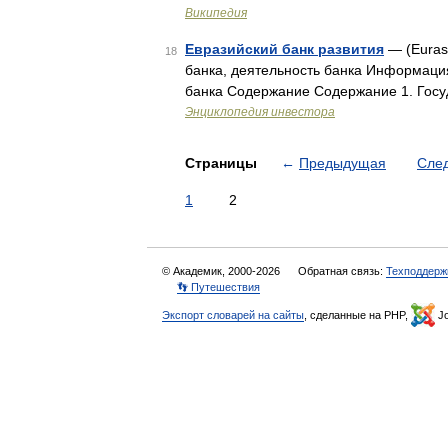
Википедия
Евразийский банк развития
— (Euras
18
банка, деятельность банка Информация
банка Содержание Содержание 1. Госу
Энциклопедия инвестора
Страницы
←
Предыдущая
Сле
1
2
© Академик, 2000-2026
Обратная связь:
Техподдерж
👣 Путешествия
Экспорт словарей на сайты
, сделанные на PHP,
Jo